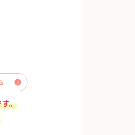
ら
です。
。