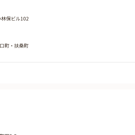
小林保ビル102
口町・扶桑町