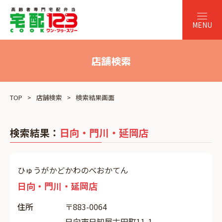
店舗検索
TOP
店舗検索
検索結果画面
検索結果：
日向・門川・延岡店
ひゅうがかどかわのべおかてん
日向・門川・延岡店
住所
〒883-0064
日向市日知屋古田町11-1