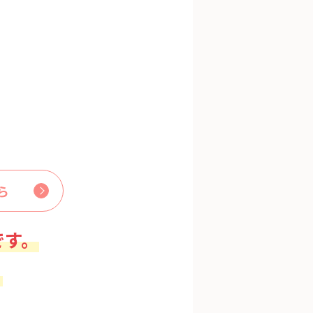
ら
です。
。