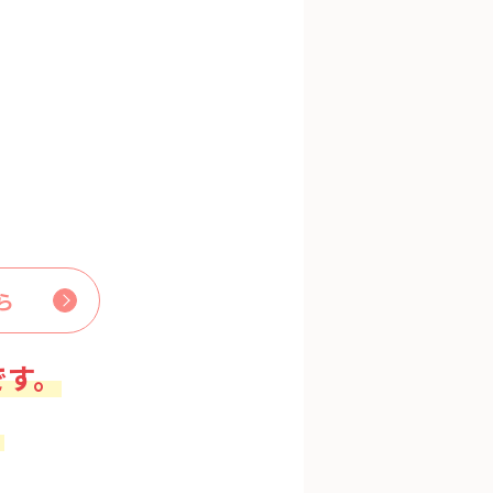
ら
です。
。