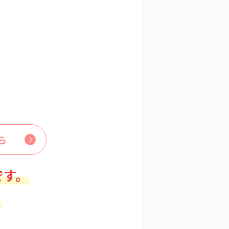
ら
です。
。