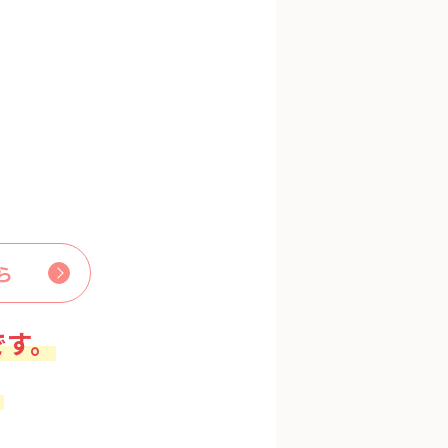
ら
です。
。