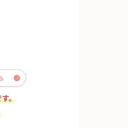
ら
です。
。