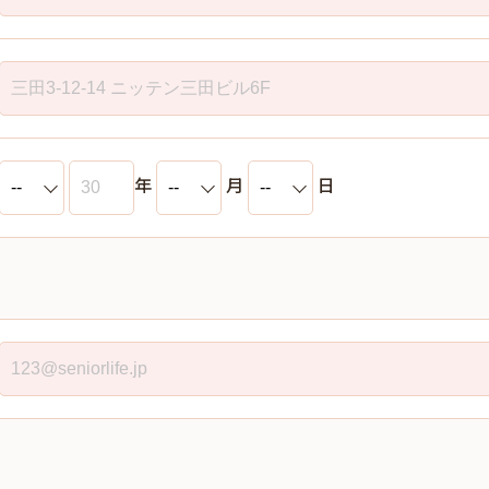
年
月
日