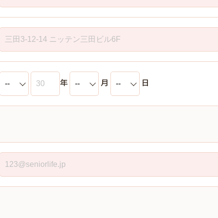
年
月
日