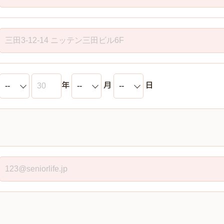
年
月
日