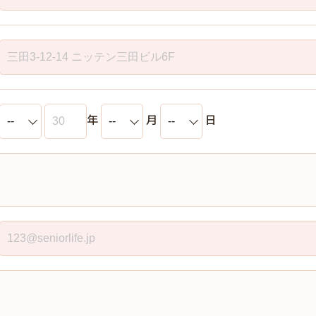
年
月
日