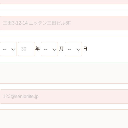
年
月
日