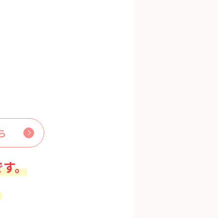
ら
です。
。