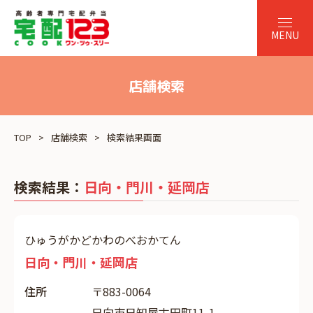
店舗検索
TOP
店舗検索
検索結果画面
検索結果：
日向・門川・延岡店
ひゅうがかどかわのべおかてん
日向・門川・延岡店
住所
〒883-0064
日向市日知屋古田町11-1