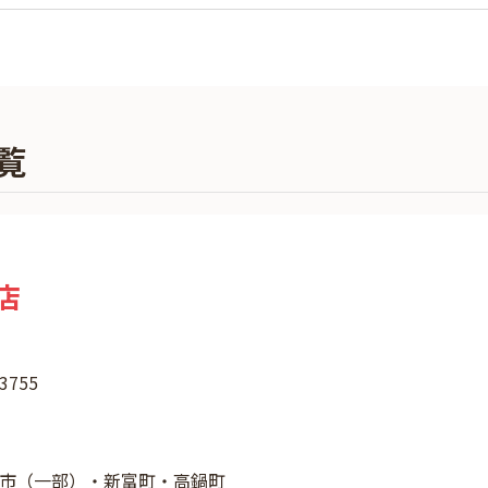
覧
店
755
市（一部）・新富町・高鍋町