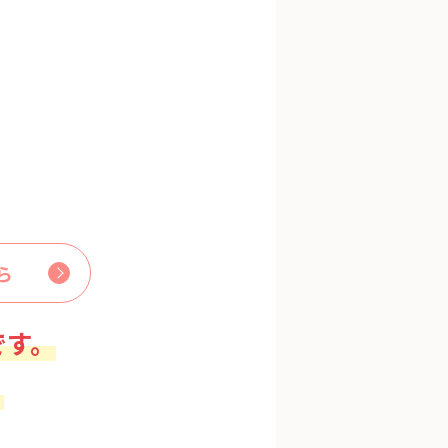
ら
です。
。