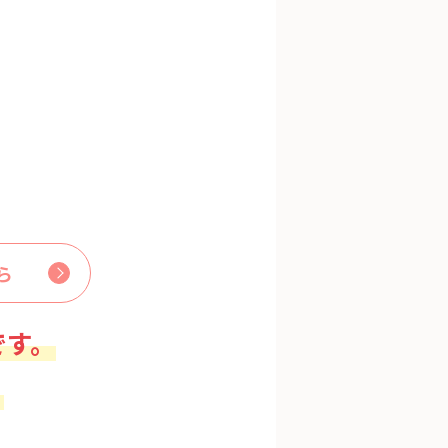
ら
です。
。