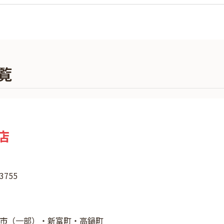
覧
店
755
市（一部）・新富町・高鍋町