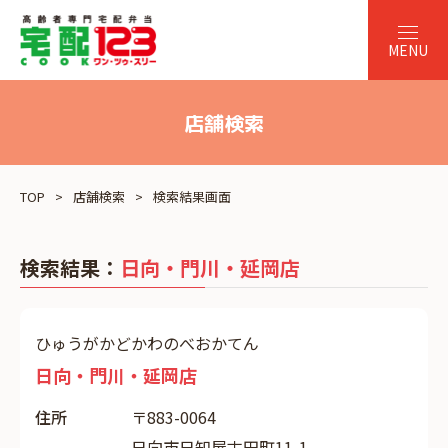
店舗検索
TOP
店舗検索
検索結果画面
検索結果：
日向・門川・延岡店
ひゅうがかどかわのべおかてん
日向・門川・延岡店
住所
〒883-0064
日向市日知屋古田町11-1